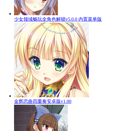
少女领域畅玩全角色解锁v5.0.0 内置菜单版
金辉恋曲四重奏安卓版v1.00