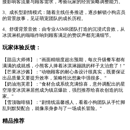
接影响客流量与顾客需求，考验玩家的经营策略调整能力。
3、成长型剧情模式：随着主线任务推进，逐步解锁小狗店员
的背景故事，见证萌宠团队的成长历程。
4、舒缓背景音效：由专业ASMR团队打造的沉浸式音效，从
冰淇淋机的嗡嗡作响到顾客满足的赞叹声都充满细节。
玩家体验反馈：
【甜品大师傅】："画面精细度超出预期，每次升级餐车都有
满满的成就感，小熊客人捧着冰淇淋蹦跳的样子太治愈了！"
【芒果冰沙酱】："动物顾客的耐心条设计很真实，既要保证
出品质量又要提升效率，策略性比想象中强很多。"
【奶油泡芙君】："食材合成系统充满惊喜，意外调配出的星
空渐变冰淇淋居然成为镇店爆款，强烈推荐给喜欢创造的玩
家。"
【雪顶咖啡猫】："剧情线温馨感人，看着小狗团队从手忙脚
乱到默契配合，就像亲身参与了一场成长冒险。"
精品推荐