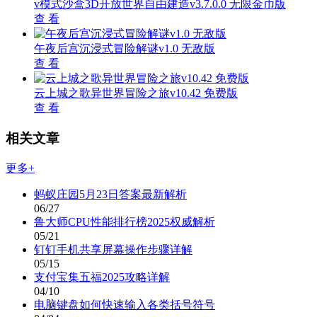
v模式沙盒3D开放世界自由建造v3.7.0.0 无限金币版
查 看
午夜后宫沉浸式冒险解谜v1.0 无敌版
查 看
云上城之歌异世界冒险之旅v10.42 免费版
查 看
相关文章
更多+
蚂蚁庄园5月23日答案最新解析
06/27
鲁大师CPU性能排行榜2025权威解析
05/21
钉钉手机共享屏幕操作步骤详解
05/15
支付宝集五福2025攻略详解
04/10
电脑键盘如何快速输入各类括号符号