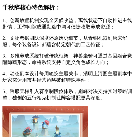
千秋辞核心特色解析：
1、创新放置机制实现全天候收益，离线状态下自动推进主线
剧情，工作间隙或通勤途中均可便捷收取养成资源；
2、文物考据团队深度还原历史细节，从青铜礼器到唐宋华
服，每个装备设计都蕴含特定朝代的工艺特征；
3、多维养成系统打破传统框架，神兽坐骑可通过基因融合觉
醒隐藏形态，命格系统支持自定义角色成长方向；
4、动态副本设计每周轮换主题关卡，清明上河图主题副本中
玩家需运用市井经营策略破解特殊事件；
5、跨服天梯引入赛季制段位体系，巅峰对决支持实时策略调
整，独创的五行相克机制让阵容搭配更具深度。