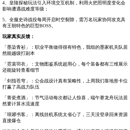
4、皇陵探秘玩法引入环境交互机制，利用火把照明度变化会
影响遭遇战难度等级；
5、全服史诗战役每周开启时空裂隙，需万名玩家协同攻克具
有王朝特色的巨型BOSS。
玩家真实反馈：
「墨染青衫」：职业平衡做得很有特色，我组的墨家机关队居
然能越级打副本
「霓裳羽衣」：文物图鉴系统超用心，每个装备都有三维展示
还能旋转查看细节
「剑指苍穹」：公会战设计真有策略性，上周我们靠地形卡位
打赢了高战力队伍
「青瓷煮酒」：节气活动每次都让人惊喜，端午赛龙舟玩法居
然要计算水流速度
「琅琊书客」：离线挂机系统太省心了，三天没登录回来资源
直接爆仓