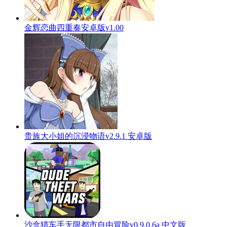
金辉恋曲四重奏安卓版v1.00
贵族大小姐的沉浸物语v2.9.1 安卓版
沙盒猎车手无限都市自由冒险v0.9.0.6a 中文版