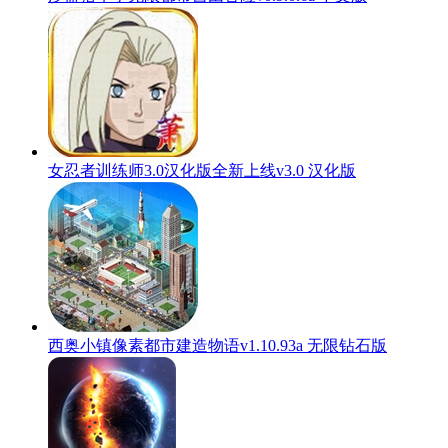
女忍者训练师3.0汉化版全新上线v3.0 汉化版
西奥小镇像素都市建造物语v1.10.93a 无限钻石版