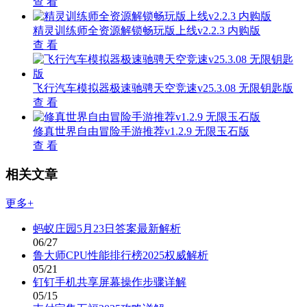
查 看
精灵训练师全资源解锁畅玩版上线v2.2.3 内购版
查 看
飞行汽车模拟器极速驰骋天空竞速v25.3.08 无限钥匙版
查 看
修真世界自由冒险手游推荐v1.2.9 无限玉石版
查 看
相关文章
更多+
蚂蚁庄园5月23日答案最新解析
06/27
鲁大师CPU性能排行榜2025权威解析
05/21
钉钉手机共享屏幕操作步骤详解
05/15