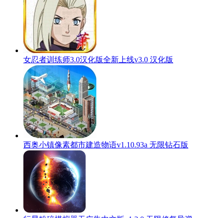
女忍者训练师3.0汉化版全新上线v3.0 汉化版
西奥小镇像素都市建造物语v1.10.93a 无限钻石版