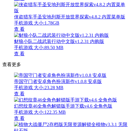
侠盗猎车手圣安地列斯开放世界探索v4.8.2 内置菜单版
手机游戏
大小:1.78GB
查 看
豺狼小队二战武装行动中文版v1.2.31 内购版
手机游戏
大小:89.50 MB
查 看
查看更多
帝国守门者安卓角色扮演新作v1.0.8 安卓版
手机游戏
大小:23.28 MB
查 看
幻想纹章46全角色解锁版手游下载v4.6 全角色版
手机游戏
大小:122.35 MB
查 看