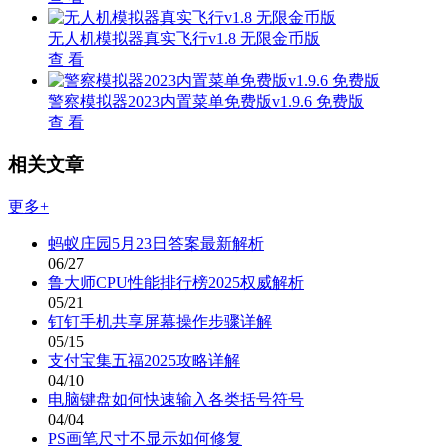
无人机模拟器真实飞行v1.8 无限金币版
查 看
警察模拟器2023内置菜单免费版v1.9.6 免费版
查 看
相关文章
更多+
蚂蚁庄园5月23日答案最新解析
06/27
鲁大师CPU性能排行榜2025权威解析
05/21
钉钉手机共享屏幕操作步骤详解
05/15
支付宝集五福2025攻略详解
04/10
电脑键盘如何快速输入各类括号符号
04/04
PS画笔尺寸不显示如何修复