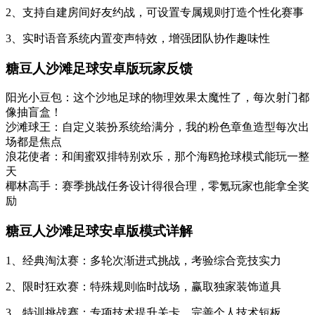
2、支持自建房间好友约战，可设置专属规则打造个性化赛事
3、实时语音系统内置变声特效，增强团队协作趣味性
糖豆人沙滩足球安卓版玩家反馈
阳光小豆包：这个沙地足球的物理效果太魔性了，每次射门都
像抽盲盒！
沙滩球王：自定义装扮系统给满分，我的粉色章鱼造型每次出
场都是焦点
浪花使者：和闺蜜双排特别欢乐，那个海鸥抢球模式能玩一整
天
椰林高手：赛季挑战任务设计得很合理，零氪玩家也能拿全奖
励
糖豆人沙滩足球安卓版模式详解
1、经典淘汰赛：多轮次渐进式挑战，考验综合竞技实力
2、限时狂欢赛：特殊规则临时战场，赢取独家装饰道具
3、特训挑战赛：专项技术提升关卡，完善个人技术短板