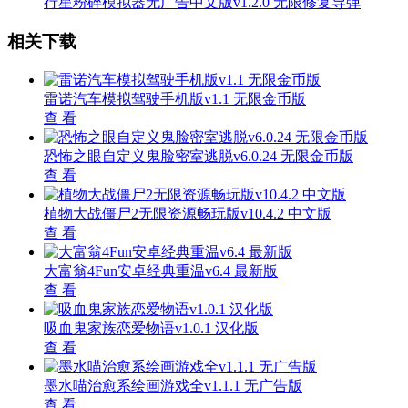
行星粉碎模拟器无广告中文版v1.2.0 无限修复导弹
相关下载
雷诺汽车模拟驾驶手机版v1.1 无限金币版
查 看
恐怖之眼自定义鬼脸密室逃脱v6.0.24 无限金币版
查 看
植物大战僵尸2无限资源畅玩版v10.4.2 中文版
查 看
大富翁4Fun安卓经典重温v6.4 最新版
查 看
吸血鬼家族恋爱物语v1.0.1 汉化版
查 看
墨水喵治愈系绘画游戏全v1.1.1 无广告版
查 看