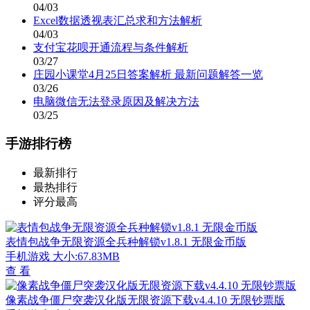
04/03
Excel数据透视表汇总求和方法解析
04/03
支付宝花呗开通流程与条件解析
03/27
庄园小课堂4月25日答案解析 最新问题解答一览
03/26
电脑微信无法登录原因及解决方法
03/25
手游排行榜
最新排行
最热排行
评分最高
表情包战争无限资源全兵种解锁v1.8.1 无限金币版
手机游戏
大小:67.83MB
查 看
像素战争僵尸突袭汉化版无限资源下载v4.4.10 无限钞票版