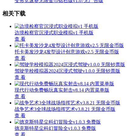
变形竞速赛无限金币钻石版v1.07无广告版
相关下载
边境检察官沉浸式职业模拟v1 手机版
查 看
托卡美发沙龙4发型设计创意游戏v2.5 无限金币版
查 看
驾驶学校模拟器2024沉浸式驾驶v1.0.0 无限钞票版
查 看
现代行动免费畅玩真实射击v8.14 内置菜单版
查 看
战争艺术3全球战场指挥艺术v3.8.21 无限金币版
查 看
德克斯特星尘科幻冒险全v1.0.3 免费版
查 看