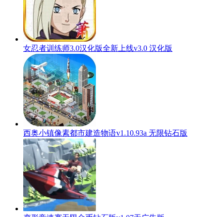
女忍者训练师3.0汉化版全新上线v3.0 汉化版
西奥小镇像素都市建造物语v1.10.93a 无限钻石版