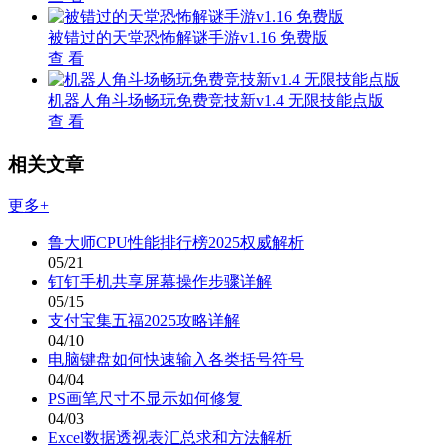
被错过的天堂恐怖解谜手游v1.16 免费版
查 看
机器人角斗场畅玩免费竞技新v1.4 无限技能点版
查 看
相关文章
更多+
鲁大师CPU性能排行榜2025权威解析
05/21
钉钉手机共享屏幕操作步骤详解
05/15
支付宝集五福2025攻略详解
04/10
电脑键盘如何快速输入各类括号符号
04/04
PS画笔尺寸不显示如何修复
04/03
Excel数据透视表汇总求和方法解析