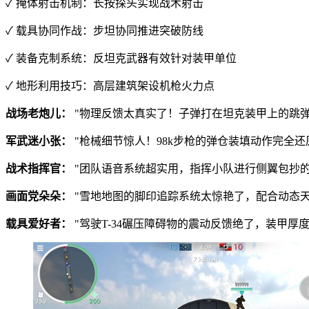
✓ 掩体射击机制：长按探头实现战术射击
✓ 载具协同作战：步坦协同推进突破防线
✓ 装备克制系统：反坦克武器有效针对装甲单位
✓ 地形利用技巧：高层建筑架设机枪火力点
战场老炮儿：
"物理反馈太真实了！子弹打在坦克装甲上的跳
军武迷小张：
"枪械细节惊人！98k步枪的弹仓装填动作完全
战术指挥官：
"团队语音系统超实用，指挥小队进行侧翼包抄的
画面党朵朵：
"雪地地图的脚印追踪系统太惊艳了，配合动态天
载具爱好者：
"驾驶T-34碾压障碍物的震动反馈绝了，装甲厚