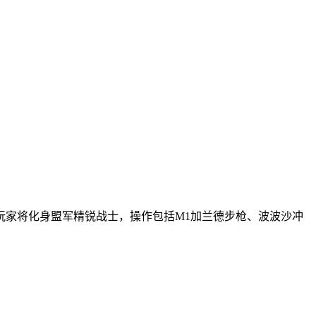
玩家将化身盟军精锐战士，操作包括M1加兰德步枪、波波沙冲