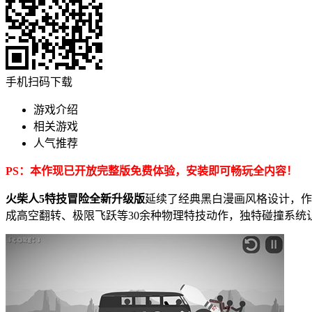
手机扫码下载
游戏介绍
相关游戏
人气推荐
PS：本作现已开放完整版免费体验，安装即可畅玩全内容！
火柴人5特技冒险全新升级版
延续了经典黑白漫画风格设计，作为系列
成高空翻转、极限飞跃等30余种物理特技动作，独特碰撞系统