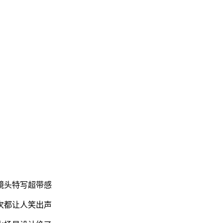
镜头特写超带感
次都让人笑出声