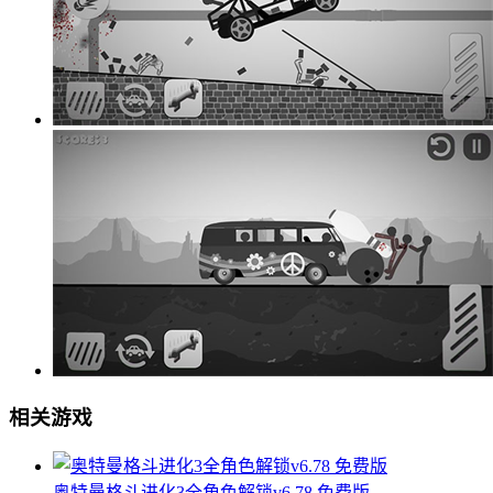
相关游戏
奥特曼格斗进化3全角色解锁v6.78 免费版