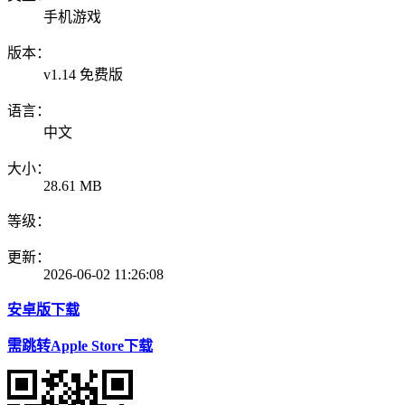
手机游戏
版本：
v1.14 免费版
语言：
中文
大小：
28.61 MB
等级：
更新：
2026-06-02 11:26:08
安卓版下载
需跳转Apple Store下载