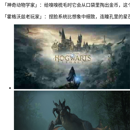
「神奇动物学家」：给嗅嗅梳毛时它会从口袋里掏出金币，这
「霍格沃兹老玩家」：捏脸系统比想象中细致，连瞳孔里的星