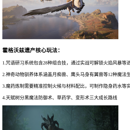
霍格沃兹遗产核心玩法：
1.咒语研习系统包含28种组合技，通过实战可解锁火焰风暴等
2.神奇动物驯养体系涵盖月痴兽、鹰头马身有翼兽等12种魔法
3.魔药炼制需要精准控制火候与材料配比，可制作隐身药水等
4.天赋树分黑魔法防御术、草药学、变形术三大成长路线