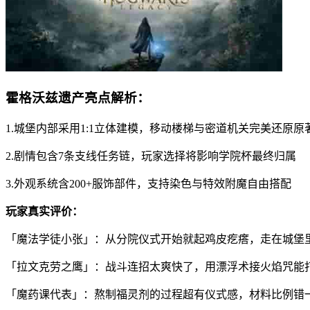
霍格沃兹遗产亮点解析：
1.城堡内部采用1:1立体建模，移动楼梯与密道机关完美还原原
2.剧情包含7条支线任务链，玩家选择将影响学院杯最终归属
3.外观系统含200+服饰部件，支持染色与特效附魔自由搭配
玩家真实评价：
「魔法学徒小张」：从分院仪式开始就起鸡皮疙瘩，走在城堡
「拉文克劳之鹰」：战斗连招太爽快了，用漂浮术接火焰咒能打出
「魔药课代表」：熬制福灵剂的过程超有仪式感，材料比例错