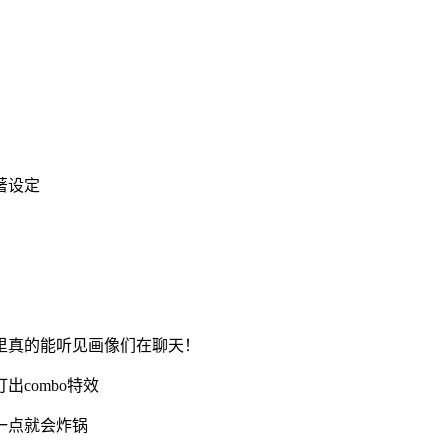
著设定
里真的能听见画像们在聊天！
combo特效
一点就会炸锅