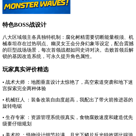
特色BOSS战设计
八大区域领主各具独特机制：腐化树精需要切断能量根须、机
械泰坦存在过热弱点、幽灵女王会分身幻象等设定，配合震撼
的巨型战场场景，每次首领战都如同史诗对决。击败首领后解
锁的基因改造系统，可永久提升角色属性。
玩家真实评价精选
• 战术大师 ：地图垂直设计太惊艳了，高空索道突袭和地下迷
宫探索完全两种体验
• 机械狂人 ：装备改装自由度超高，我配出了带火箭推进器的
旋转电锯
• 生存专家 ：资源管理系统很真实，食物腐败速度和建造优先
级要仔细规划
• 美术控 ：怪物设计细节拉满，月光下鳞片反光特效堪比端游