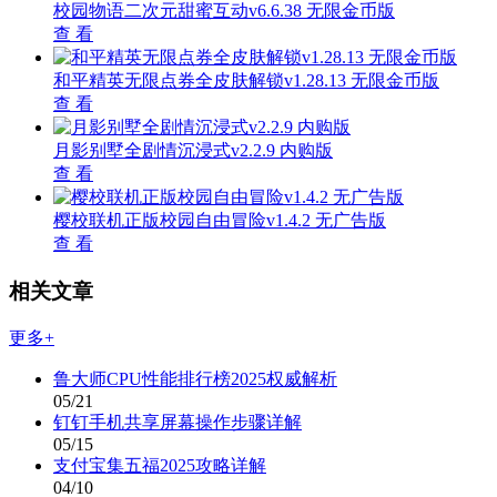
校园物语二次元甜蜜互动v6.6.38 无限金币版
查 看
和平精英无限点券全皮肤解锁v1.28.13 无限金币版
查 看
月影别墅全剧情沉浸式v2.2.9 内购版
查 看
樱校联机正版校园自由冒险v1.4.2 无广告版
查 看
相关文章
更多+
鲁大师CPU性能排行榜2025权威解析
05/21
钉钉手机共享屏幕操作步骤详解
05/15
支付宝集五福2025攻略详解
04/10