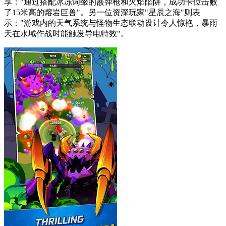
享："通过搭配冰冻词缀的霰弹枪和火焰陷阱，成功卡位击败
了15米高的熔岩巨兽"。另一位资深玩家"星辰之海"则表
示："游戏内的天气系统与怪物生态联动设计令人惊艳，暴雨
天在水域作战时能触发导电特效"。