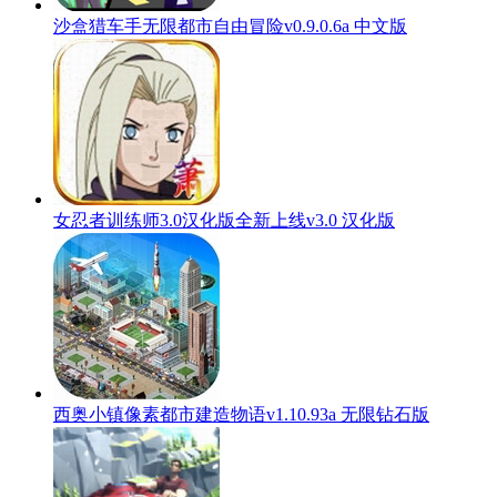
沙盒猎车手无限都市自由冒险v0.9.0.6a 中文版
女忍者训练师3.0汉化版全新上线v3.0 汉化版
西奥小镇像素都市建造物语v1.10.93a 无限钻石版