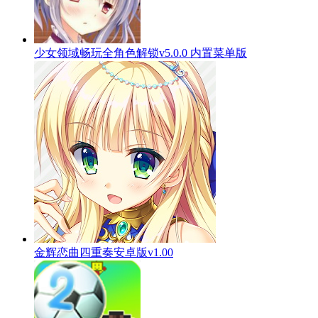
少女领域畅玩全角色解锁v5.0.0 内置菜单版
金辉恋曲四重奏安卓版v1.00