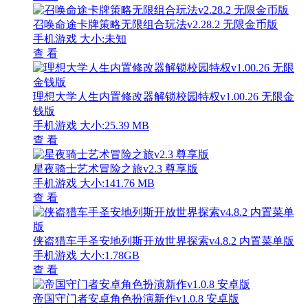
召唤命途卡牌策略无限组合玩法v2.28.2 无限金币版
手机游戏
大小:未知
查 看
理想大学人生内置修改器解锁校园特权v1.00.26 无限金
钱版
手机游戏
大小:25.39 MB
查 看
星夜骑士艺术冒险之旅v2.3 尊享版
手机游戏
大小:141.76 MB
查 看
侠盗猎车手圣安地列斯开放世界探索v4.8.2 内置菜单版
手机游戏
大小:1.78GB
查 看
帝国守门者安卓角色扮演新作v1.0.8 安卓版