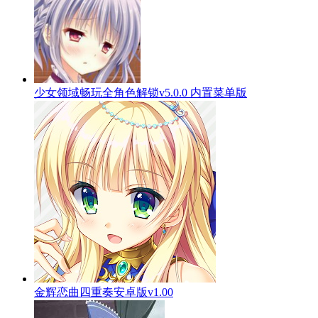
少女领域畅玩全角色解锁v5.0.0 内置菜单版
金辉恋曲四重奏安卓版v1.00