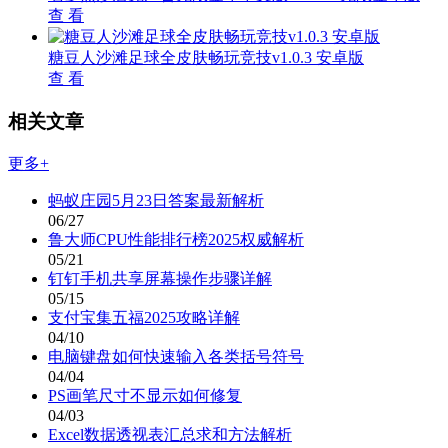
查 看
糖豆人沙滩足球全皮肤畅玩竞技v1.0.3 安卓版
查 看
相关文章
更多+
蚂蚁庄园5月23日答案最新解析
06/27
鲁大师CPU性能排行榜2025权威解析
05/21
钉钉手机共享屏幕操作步骤详解
05/15
支付宝集五福2025攻略详解
04/10
电脑键盘如何快速输入各类括号符号
04/04
PS画笔尺寸不显示如何修复
04/03
Excel数据透视表汇总求和方法解析