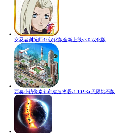
女忍者训练师3.0汉化版全新上线v3.0 汉化版
西奥小镇像素都市建造物语v1.10.93a 无限钻石版