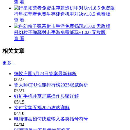
查 看
行星拓荒者免费生存建造机甲对决v1.8.5 免费版
查 看
科幻粒子弹幕射击手游免费畅玩v1.0.0 无敌版
查 看
相关文章
更多+
蚂蚁庄园5月23日答案最新解析
06/27
鲁大师CPU性能排行榜2025权威解析
05/21
钉钉手机共享屏幕操作步骤详解
05/15
支付宝集五福2025攻略详解
04/10
电脑键盘如何快速输入各类括号符号
04/04