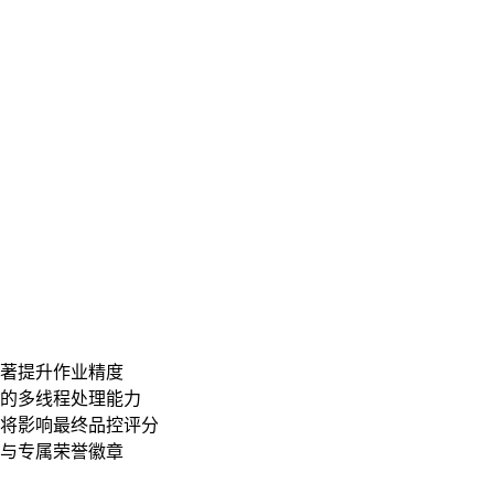
显著提升作业精度
家的多线程处理能力
差将影响最终品控评分
服与专属荣誉徽章