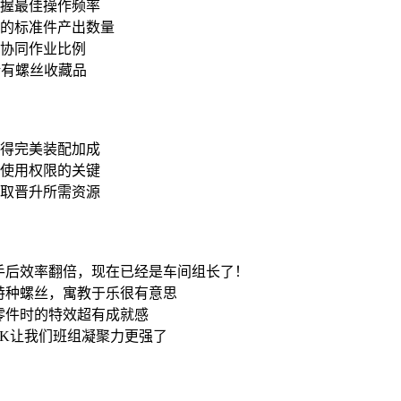
掌握最佳操作频率
内的标准件产出数量
的协同作业比例
稀有螺丝收藏品
获得完美装配加成
器使用权限的关键
获取晋升所需资源
手后效率翻倍，现在已经是车间组长了！
特种螺丝，寓教于乐很有意思
零件时的特效超有成就感
PK让我们班组凝聚力更强了