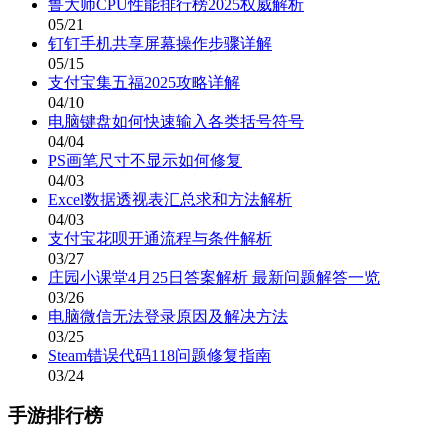
鲁大师CPU性能排行榜2025权威解析
05/21
钉钉手机共享屏幕操作步骤详解
05/15
支付宝集五福2025攻略详解
04/10
电脑键盘如何快速输入各类括号符号
04/04
PS画笔尺寸不显示如何修复
04/03
Excel数据透视表汇总求和方法解析
04/03
支付宝花呗开通流程与条件解析
03/27
庄园小课堂4月25日答案解析 最新问题解答一览
03/26
电脑微信无法登录原因及解决方法
03/25
Steam错误代码118问题修复指南
03/24
手游排行榜