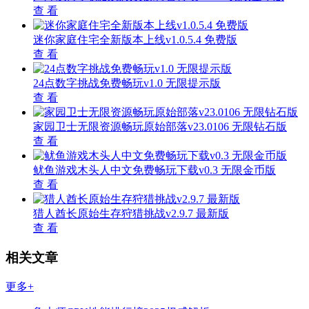
查 看
迷你家庭住宅全新版本上线v1.0.5.4 免费版
查 看
24点数字挑战免费畅玩v1.0 无限提示版
查 看
家园卫士无限资源畅玩原始部落v23.0106 无限钻石版
查 看
鱿鱼游戏木头人中文免费畅玩下载v0.3 无限金币版
查 看
猎人酋长原始生存狩猎挑战v2.9.7 最新版
查 看
相关文章
更多+