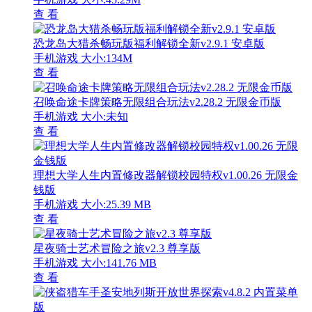
查 看
恐龙岛大猎杀畅玩版福利解锁全新v2.9.1 安卓版
手机游戏
大小:134M
查 看
召唤命途卡牌策略无限组合玩法v2.28.2 无限金币版
手机游戏
大小:未知
查 看
理想大学人生内置修改器解锁校园特权v1.00.26 无限金
钱版
手机游戏
大小:25.39 MB
查 看
星夜骑士艺术冒险之旅v2.3 尊享版
手机游戏
大小:141.76 MB
查 看